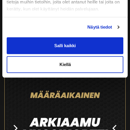
tietoja muihin tietoihin, joita olet antanut heille tai joita on
kerätty, kun olet käyttänyt heidän palvelujaan.
20XKORTTI - KUNTOSALI + RYHMÄLIIKUNTA
Näytä tiedot
144,90
€
Salli kaikki
Tuoteinfo
Kiellä