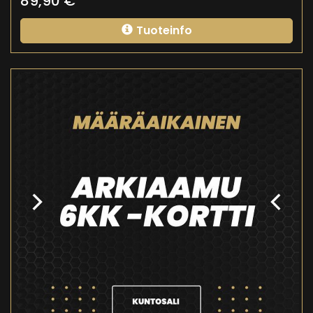
89,90
€
Tuoteinfo