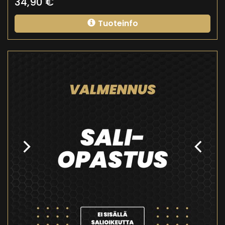
34,90
€
Tuoteinfo