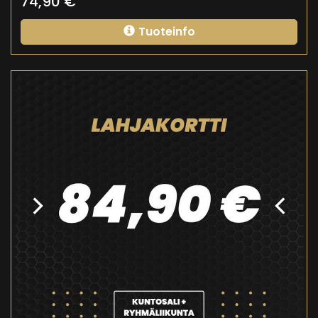
74,90
€
Tuoteinfo