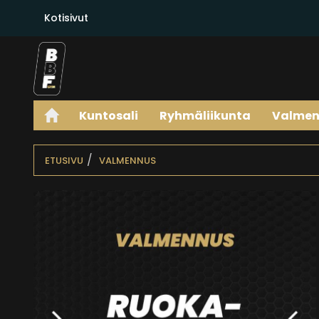
Kotisivut
Kuntosali
Ryhmäliikunta
Valmen
ETUSIVU
VALMENNUS