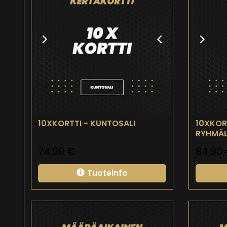
10XKORTTI - KUNTOSALI
10XKOR
RYHMÄL
74,90
€
84,90
Tuoteinfo