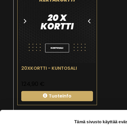
20XKORTTI - KUNTOSALI
124,90
€
Tuoteinfo
Tämä sivusto käyttää eväs