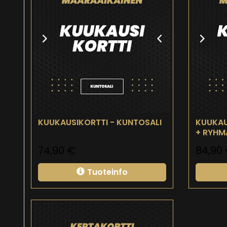
KUUKAUSIKORTTI - KUNTOSALI
KUUKAU
+ RYHM
74,90
€
84,90
Tuoteinfo