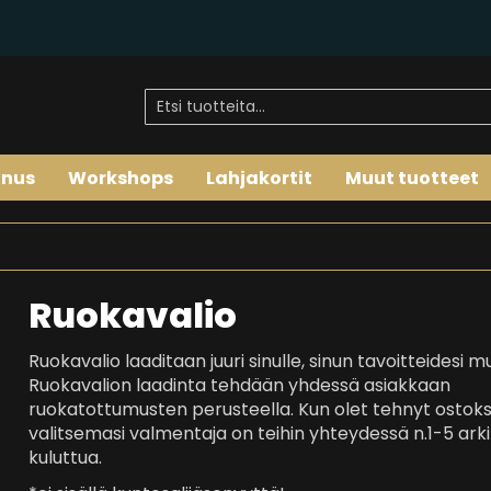
nus
Workshops
Lahjakortit
Muut tuotteet
Ruokavalio
Ruokavalio laaditaan juuri sinulle, sinun tavoitteidesi 
Ruokavalion laadinta tehdään yhdessä asiakkaan
ruokatottumusten perusteella. Kun olet tehnyt ostoks
valitsemasi valmentaja on teihin yhteydessä n.1-5 ark
kuluttua.