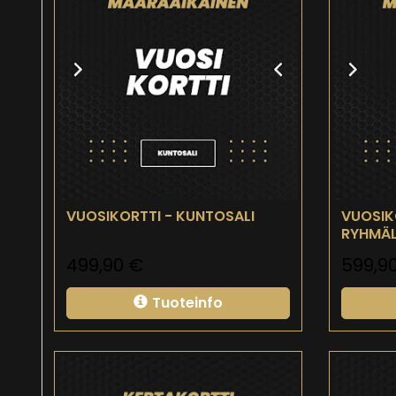
VUOSIKORTTI - KUNTOSALI
VUOSIK
RYHMÄL
499,90
€
599,9
Tuoteinfo