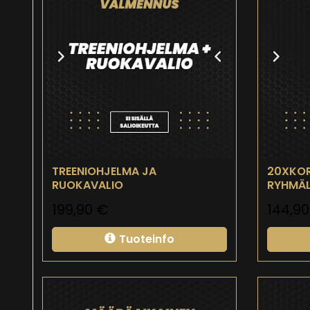
TREENIOHJELMA JA
20XKOR
RUOKAVALIO
RYHMÄL
199,90
€
144,9
Tuoteinfo