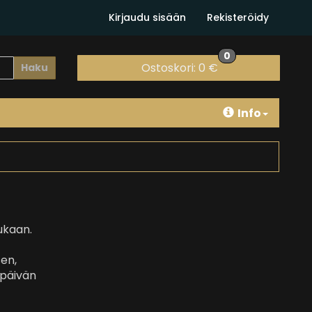
Kirjaudu sisään
Rekisteröidy
0
Ostoskori:
0 €
Haku
Info
mukaan.
en,
ipäivän