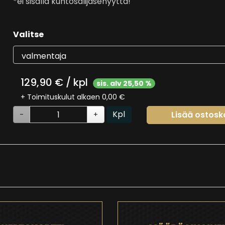
*ei sisällä kuntosalijäsenyyttä!
Valitse
129,90 € / kpl
sis. alv 25,50 %
+ Toimituskulut alkaen 0,00 €
Kpl
Lisää ostosko
-
+