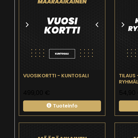
VUOSIKORTTI - KUNTOSALI
TILAUS 
RYHMÄL
499,00
€
54,90
Tuoteinfo