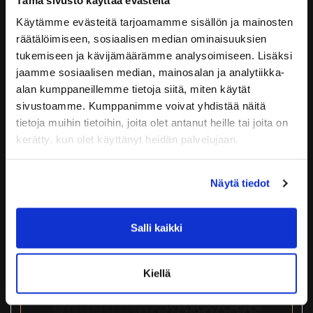
Käytämme evästeitä tarjoamamme sisällön ja mainosten
räätälöimiseen, sosiaalisen median ominaisuuksien
tukemiseen ja kävijämäärämme analysoimiseen. Lisäksi
jaamme sosiaalisen median, mainosalan ja analytiikka-
alan kumppaneillemme tietoja siitä, miten käytät
sivustoamme. Kumppanimme voivat yhdistää näitä
TREENIOHJELMA
tietoja muihin tietoihin, joita olet antanut heille tai joita on
kerätty, kun olet käyttänyt heidän palvelujaan.
89,90
€
Näytä tiedot
Tuoteinfo
Salli kaikki
Kiellä