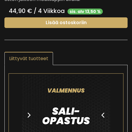
44,90
€ / 4 Viikkoa
sis. alv 13,50 %
Lisää ostoskoriin
Liittyvät tuotteet