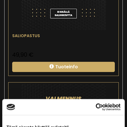
SALIOPASTUS
49,90
€
Tuoteinfo
Tämä sivusto käyttää evästeitä