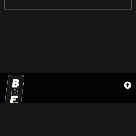
Bbfgym
Maksutavat
Sopimusehdot
Rekisteriseloste