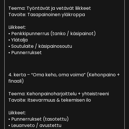
Teema: Työntävät ja vetävät liikkeet
Tavoite: Tasapainoinen yläkroppa
Liikkeet:
• Penkkipunnerrus (tanko / käsipainot)
• Ylätalja
• Soutulaite / käsipainosoutu
• Punnerrukset
4. kerta – “Oma keho, oma voima” (Kehonpaino +
finaali)
Teema: Kehonpainoharjoittelu + yhteistreeni
Tavoite: Itsevarmuus & tekemisen ilo
Liikkeet:
• Punnerrukset (tasotettu)
• Leuanveto / avustettu