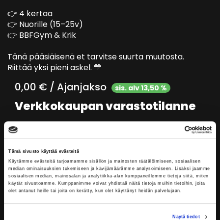
👉 4 kertaa
👉 Nuorille (15–25v)
👉 BBFGym & Krik
Tänä pääsiäisenä et tarvitse suurta muutosta.
Riittää yksi pieni askel. 💛
0,00 € / Ajanjakso
sis. alv 13,50 %
Verkkokaupan varastotilanne
Varastossa:
1 kpl
Lisää ostoskoriin
Tämä sivusto käyttää evästeitä
Käytämme evästeitä tarjoamamme sisällön ja mainosten räätälöimiseen, sosiaalisen
median ominaisuuksien tukemiseen ja kävijämäärämme analysoimiseen. Lisäksi jaamme
sosiaalisen median, mainosalan ja analytiikka-alan kumppaneillemme tietoja siitä, miten
käytät sivustoamme. Kumppanimme voivat yhdistää näitä tietoja muihin tietoihin, joita
Tuotekuvaus
olet antanut heille tai joita on kerätty, kun olet käyttänyt heidän palvelujaan.
Näytä tiedot