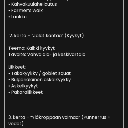
• Kahvakuulaheilautus
• Farmer’s walk
• Lankku
2. kerta – “Jalat kantaa” (Kyykyt)
Teema: Kaikki kyykyt
Tavoite: Vahva ala- ja keskivartalo
Liikkeet:
• Takakyykky / goblet squat
• Bulgarialainen askelkyykky
• Askelkyykyt
• Pakaraliikkeet
3. kerta – “Yläkroppaan voimaa” (Punnerrus +
vedot)