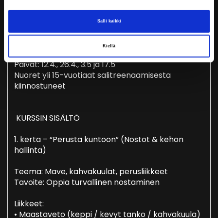
Rautaa ja Toivoa
Nuorten kristillinen salikurssi (BBFGym & Krik)
Salli kaikki
Kesto: 4 kertaa
Kiellä
Ajankohta: Su klo 15.00–16:30
Päivät: 12.4., 26.4., 3.5 ja 17.5
Nuoret yli 15-vuotiaat salitreenaamisesta
kiinnostuneet
KURSSIN SISÄLTÖ
1. kerta – “Perusta kuntoon” (Nostot & kehon
hallinta)
Teema: Mave, kahvakuulat, perusliikkeet
Tavoite: Oppia turvallinen nostaminen
Liikkeet:
• Maastaveto (keppi / kevyt tanko / kahvakuula)