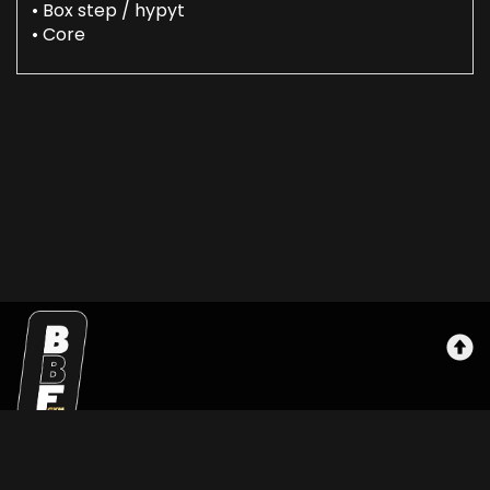
• Box step / hypyt
• Core
Bbfgym