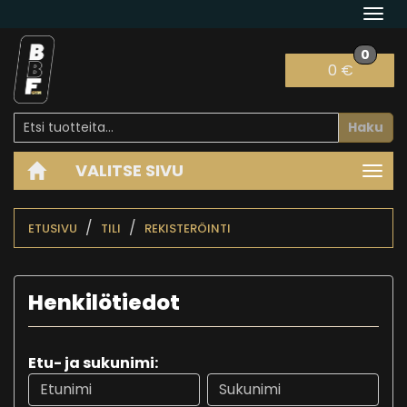
Navi
0
0 €
Haku
VALITSE SIVU
Navi
ETUSIVU
TILI
REKISTERÖINTI
Henkilötiedot
Etu- ja sukunimi: