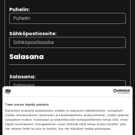
Puhelin:
Sähköpostiosoite:
Salasana
Salasana:
Salasana uudestaan:
Tämä sivusto käyttää evästeitä
Käytämme evästeitä tarjoamamme sisällön ja mainosten räätälöimiseen, sosiaalisen
median ominaisuuksien tukemiseen ja kävijämäärämme analysoimiseen. Lisäksi jaamme
sosiaalisen median, mainosalan ja analytiikka-alan kumppaneillemme tietoja siitä, miten
Osoitetiedot
käytät sivustoamme. Kumppanimme voivat yhdistää näitä tietoja muihin tietoihin, joita
olet antanut heille tai joita on kerätty, kun olet käyttänyt heidän palvelujaan.