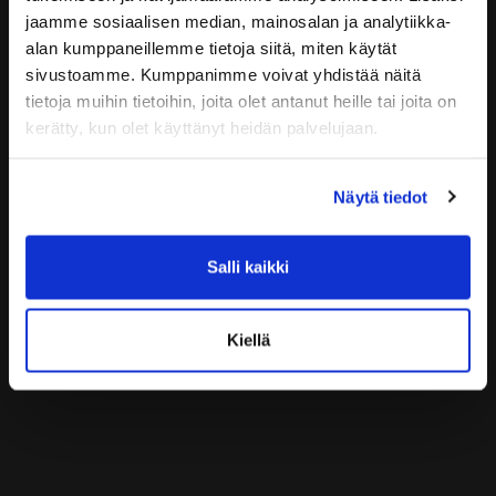
Tilaa uusi salasana
jaamme sosiaalisen median, mainosalan ja analytiikka-
alan kumppaneillemme tietoja siitä, miten käytät
Ohjeet
sivustoamme. Kumppanimme voivat yhdistää näitä
tietoja muihin tietoihin, joita olet antanut heille tai joita on
Syöttäkää sähköpostiosoitteenne. Tulette
kerätty, kun olet käyttänyt heidän palvelujaan.
saamaan linkin salasanan vaihtamiseen
sähköpostitse.
Näytä tiedot
Salli kaikki
Kiellä