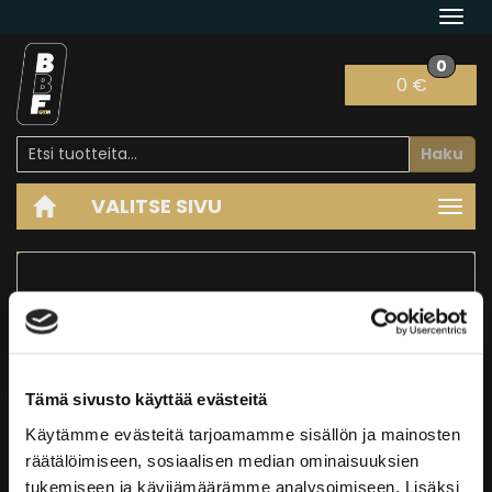
Navi
0
0 €
Haku
VALITSE SIVU
Navi
ETUSIVU
TILI
SALASANA UNOHTUNUT?
Salasanan uusiminen
Tämä sivusto käyttää evästeitä
Sähköposti:
Käytämme evästeitä tarjoamamme sisällön ja mainosten
räätälöimiseen, sosiaalisen median ominaisuuksien
tukemiseen ja kävijämäärämme analysoimiseen. Lisäksi