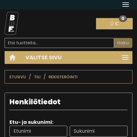
Navi
0
0 €
Haku
VALITSE SIVU
Navi
ETUSIVU
TILI
REKISTERÖINTI
Henkilötiedot
Etu- ja sukunimi: