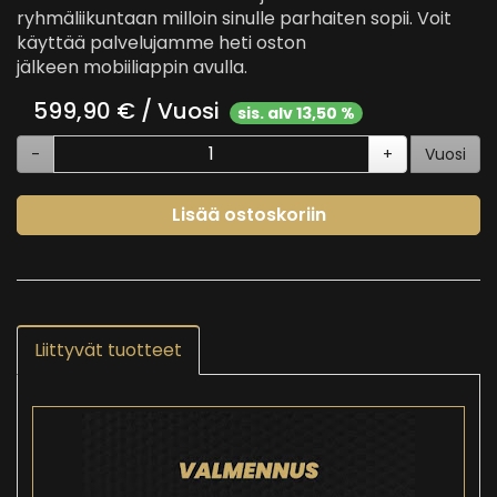
ryhmäliikuntaan milloin sinulle parhaiten sopii. Voit
käyttää palvelujamme heti oston
jälkeen
mobiiliappin
avulla.
599,90
€ / Vuosi
sis. alv 13,50 %
-
+
Vuosi
Lisää ostoskoriin
Liittyvät tuotteet