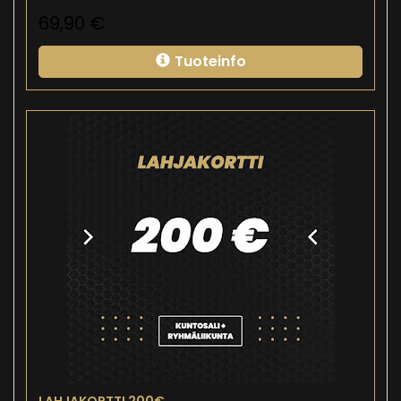
69,90
€
Tuoteinfo
LAHJAKORTTI 200€