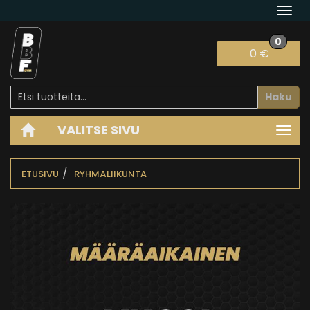
Navi
0
0 €
Haku
VALITSE SIVU
Navi
ETUSIVU
RYHMÄLIIKUNTA